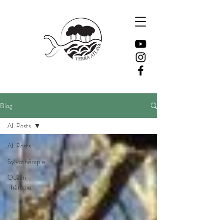
Blog
All Posts
All Posts
Sylvothérapie
Océan
Thérapie