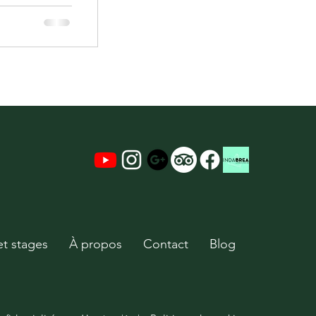
 et font partie
 incas. Leur
imoine mondial de
et stages
À propos
Contact
Blog