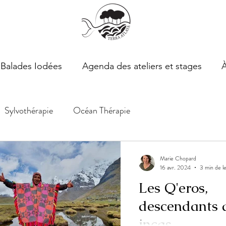
Balades Iodées
Agenda des ateliers et stages
Sylvothérapie
Océan Thérapie
Marie Chopard
16 avr. 2024
3 min de l
Les Q'eros,
descendants 
incas