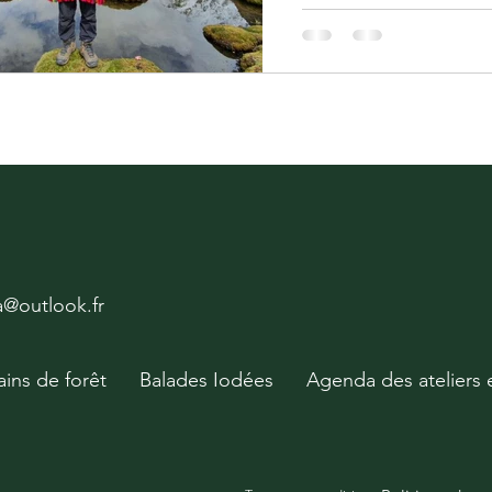
Les Q'eros viennent du Pérou
des derniers descendants des
territoire a été déclaré patr
l'Unesco
ya@outlook.fr
ains de forêt
Balades Iodées
Agenda des ateliers 