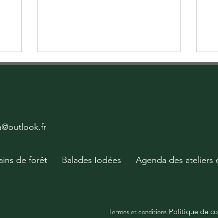
ya@outlook.fr
ains de forêt
Balades Iodées
Agenda des ateliers 
Termes et conditions
Politique de co