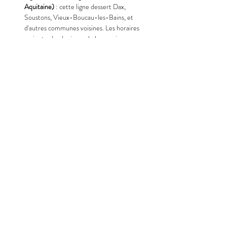
Aquitaine)
 : cette ligne dessert Dax, 
Soustons, Vieux-Boucau-les-Bains, et 
d'autres communes voisines. Les horaires 
varient selon les jours de la semaine. 
Transports Nouvelle-Aquitaine
Ligne 3 (Yégo)
 : cette ligne relie Soustons à 
Vieux-Boucau-les-Bains. 
Transports 
Nouvelle-Aquitaine
🚘 Covoiturage
Des trajets en covoiturage sont disponibles entre 
Dax et Vieux-Boucau-les Bains. 
BlaBlaCar
🚐 Navettes et regroupement
En fonction des horaires d'arrivée des 
participants, il est possible d'organiser des 
navettes ou des regroupements pour faciliter le 
transport jusqu'à Vieux-Boucau-les-Bains. Le 
prix de ces services sera déterminé en fonction du 
nombre de personnes et des distances à parcourir.