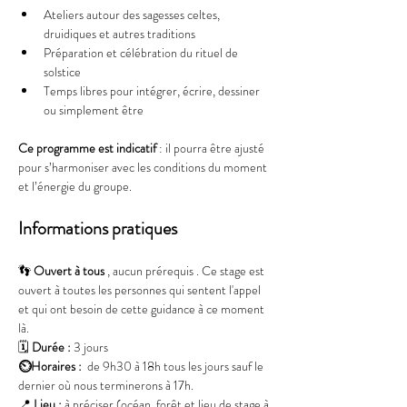
Ateliers autour des sagesses celtes, 
druidiques et autres traditions
Préparation et célébration du rituel de 
solstice
Temps libres pour intégrer, écrire, dessiner 
ou simplement être
Ce programme est indicatif
 : il pourra être ajusté 
pour s’harmoniser avec les conditions du moment 
et l’énergie du groupe.
Informations pratiques
👣 
Ouvert à tous 
, aucun prérequis . Ce stage est 
ouvert à toutes les personnes qui sentent l'appel 
et qui ont besoin de cette guidance à ce moment 
là.
🗓️ 
Durée :
 3 jours
⏲️Horaires : 
 de 9h30 à 18h tous les jours sauf le 
dernier où nous terminerons à 17h.
📍 
Lieu :
 à préciser (océan, forêt et lieu de stage à 