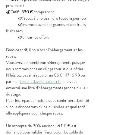
proximité)
💰 
Tarif :
330 €
 comprenant
	🌿l'accès à une tisanière toute la journée
	🌿les encas avec des graines et des fruits, 
fruits secs.
	🌿un carnet offert
Dans ce tarif, il n'y a pas : l'hébergement et les 
repas.
Vous avez de nombreux hébergements puisque 
nous sommes dans un village touristique côtier. 
N'hésitez pas à m'appeler au 06 61 47 16 98 ou 
par mail 
terra-atlaya@outlook.fr
  :  je vous 
enverrai une liste d'hébergements proche du lieu 
du stage.
Pour les repas du midi, je vous confirmerai bientôt 
si nous disposerons d'une cuisinière et quel tarif 
elle appliquera pour chaque repas.
Un acompte de 30% environ, ici 110 € est 
demandé pour valider l'inscription. Le solde de 