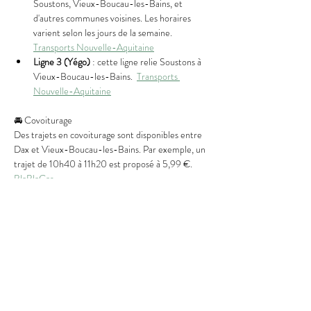
Soustons, Vieux-Boucau-les-Bains, et 
d'autres communes voisines. Les horaires 
varient selon les jours de la semaine.  
Transports Nouvelle-Aquitaine
Ligne 3 (Yégo)
 : cette ligne relie Soustons à 
Vieux-Boucau-les-Bains.  
Transports 
Nouvelle-Aquitaine
🚘 Covoiturage
Des trajets en covoiturage sont disponibles entre 
Dax et Vieux-Boucau-les-Bains. Par exemple, un 
trajet de 10h40 à 11h20 est proposé à 5,99 €. 
BlaBlaCar
🚐 Navettes et regroupement
En fonction des horaires d'arrivée des 
participants, il est possible d'organiser des 
navettes ou des regroupements pour faciliter le 
transport jusqu'à Vieux-Boucau-les-Bains. Le 
prix de ces services sera déterminé en fonction du 
nombre de personnes et des distances à parcourir.