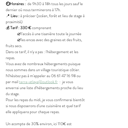
⏲️Horaires : 
 de 9h30 à 18h tous les jours sauf le 
dernier où nous terminerons à 17h.
📍 
Lieu :
 à préciser (océan, forêt et lieu de stage à 
proximité)
💰 
Tarif :
330 €
 comprenant
	🌿l'accès à une tisanière toute la journée
	🌿les encas avec des graines et des fruits, 
fruits secs.
Dans ce tarif, il n'y a pas : l'hébergement et les 
repas.
Vous avez de nombreux hébergements puisque 
nous sommes dans un village touristique côtier. 
N'hésitez pas à m'appeler au 06 61 47 16 98 ou 
par mail 
terra-atlaya@outlook.fr
  :  je vous 
enverrai une liste d'hébergements proche du lieu 
du stage.
Pour les repas du midi, je vous confirmerai bientôt 
si nous disposerons d'une cuisinière et quel tarif 
elle appliquera pour chaque repas.
Un acompte de 30% environ, ici 110€ est 