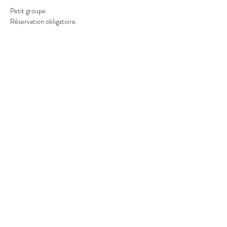
Petit groupe.
Réservation obligatoire.
Partager cet événement
Terra Atlaya
Nature Emoi
Tél : 06 61 47 16 98
Mail : terra-
atlaya@outlook.fr