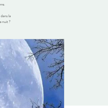
rre.
 dans la
a nuit ?