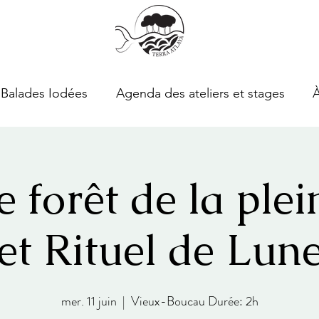
Balades Iodées
Agenda des ateliers et stages
e forêt de la plei
et Rituel de Lun
mer. 11 juin
  |  
Vieux-Boucau Durée: 2h