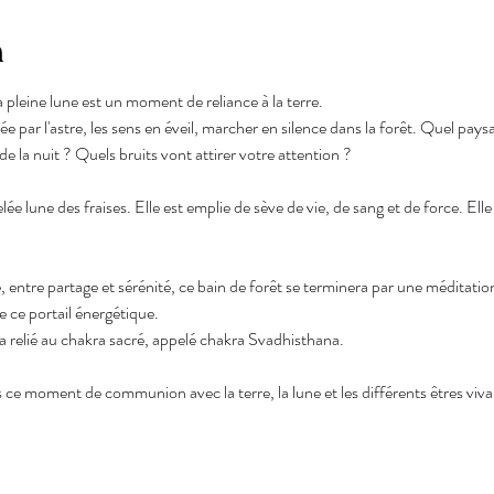
n
a pleine lune est un moment de reliance à la terre.
rée par l'astre, les sens en éveil, marcher en silence dans la forêt. Quel pa
 de la nuit ? Quels bruits vont attirer votre attention ?
lée lune des fraises. Elle est emplie de sève de vie, de sang et de force. El
 entre partage et sérénité, ce bain de forêt se terminera par une méditation
 ce portail énergétique.
relié au chakra sacré, appelé chakra Svadhisthana.
 moment de communion avec la terre, la lune et les différents êtres vivan