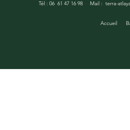
Tél : 06 61 47 16 98
Mail : terra-atla
Accueil
B
Soutenir notre
association