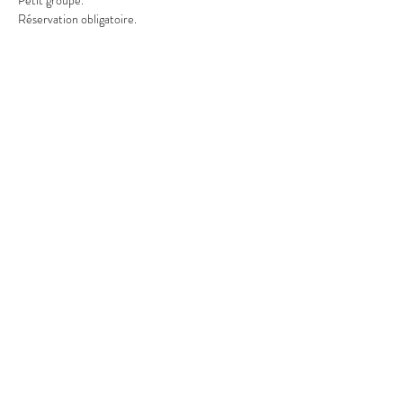
Petit groupe.
Réservation obligatoire.
Partager cet événement
Terra Atlaya
Nature Emoi
Tél : 06 61 47 16 98
Mail : terra-
atlaya@outlook.fr