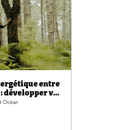
ergétique entre
 : développer vos
tils
et Océan