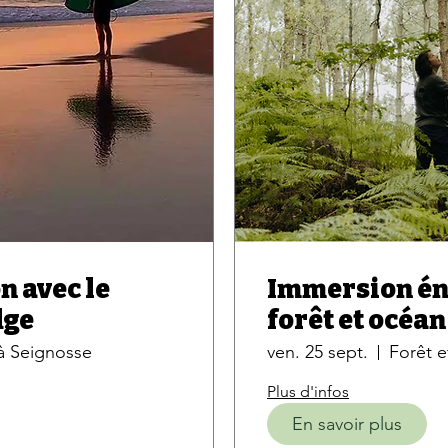
n avec le
Immersion én
dge
forêt et océan
ressentis sub
 à Seignosse
ven. 25 sept.
Forêt 
Plus d'infos
En savoir plus