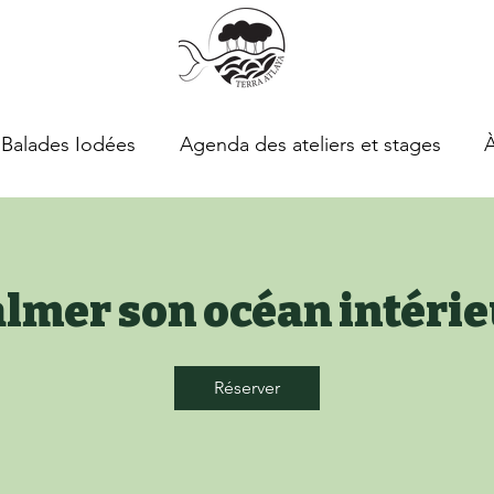
Balades Iodées
Agenda des ateliers et stages
lmer son océan intéri
Réserver