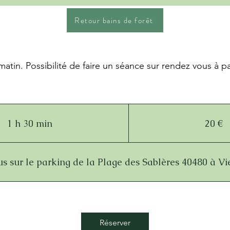
Retour bains de forêt
atin. Possibilité de faire un séance sur rendez vous à pa
20
euros
1 h 30 min
1
20 €
3
0
s sur le parking de la Plage des Sablères 40480 à V
m
i
n
Réserver