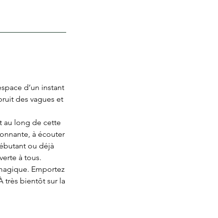
espace d’un instant
bruit des vagues et
t au long de cette
ronnante, à écouter
ébutant ou déjà
verte à tous.
 magique. Emportez
 très bientôt sur la