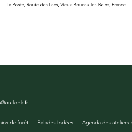
La Poste, Route des Lacs, Vieux-Boucau-les-Bains, France
ya@outlook.fr
ains de forêt
Balades Iodées
Agenda des ateliers 