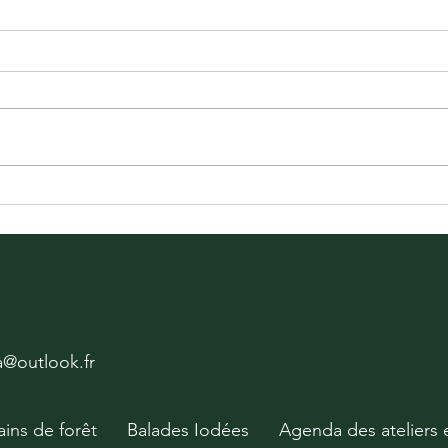
ya@outlook.fr
ains de forêt
Balades Iodées
Agenda des ateliers 