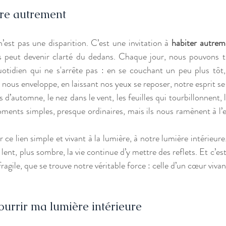
ère autrement
est pas une disparition. C’est une invitation à 
habiter autrem
s peut devenir clarté du dedans. Chaque jour, nous pouvons t
uotidien qui ne s'arrête pas : en se couchant un peu plus tôt,
 nous enveloppe, en laissant nos yeux se reposer, notre esprit se
es d’automne, le nez dans le vent, les feuilles qui tourbillonnent,
ents simples, presque ordinaires, mais ils nous ramènent à l’ess
ce lien simple et vivant à la lumière, à notre lumière intérieur
ent, plus sombre, la vie continue d’y mettre des reflets. Et c’est 
agile, que se trouve notre véritable force : celle d’un cœur vivant,
ourrir ma lumière intérieure