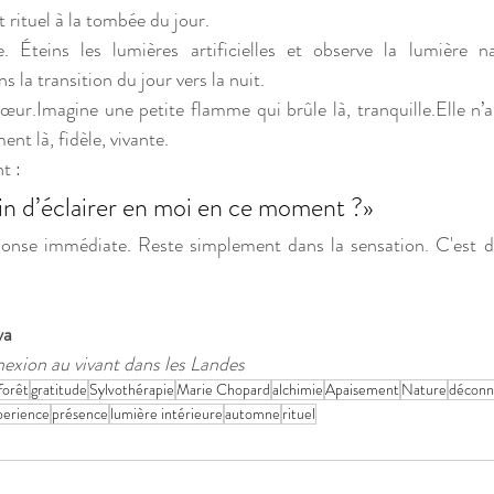
it rituel à la tombée du jour.
 Éteins les lumières artificielles et observe la lumière nat
la transition du jour vers la nuit.
ur.Imagine une petite flamme qui brûle là, tranquille.Elle n’a 
ent là, fidèle, vivante.
t :
in d’éclairer en moi en ce moment ?»
nse immédiate. Reste simplement dans la sensation. C'est déj
ya
nexion au vivant dans les Landes
forêt
gratitude
Sylvothérapie
Marie Chopard
alchimie
Apaisement
Nature
déconne
perience
présence
lumière intérieure
automne
rituel