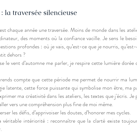
 la traversée silencieuse
est chaque année une traversée. Moins de monde dans les atelie
ordinateur, des moments où la confiance vacille. Je sens le besoi
stions profondes : où je vais, qu’est-ce que je nourris, qu’est-c
tit dehors ?
se le vent d’automne me parler, je respire cette lumière dorée qu
 rends compte que cette période me permet de nourrir ma lumiè
ie latente, cette force puissante qui symbolise mon être, ma par
xprimer ma créativité dans les ateliers, les textes que j'écris. Je
 aller vers une compréhension plus fine de moi même.
ser les défis, d’apprivoiser les doutes, d’honorer mes cycles.
 véritable intériorité : reconnaître que la clarté existe toujours
.