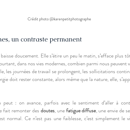
Crédit photo @karenpetitphotographe
es, un contraste permanent
baisse doucement. Elle s’étire un peu le matin, s’efface plus tôt 
t pourtant, dans nos vies modernes, combien parmi nous peuvent v
le, les journées de travail se prolongent, les sollicitations conti
ie doit rester constante, alors même que la nature, elle, s’apprê
n peut : on avance, parfois avec le sentiment d’aller à cont
e fait remonter des 
doutes
, une 
fatigue diffuse
, une envie de se
st normal. Ce n’est pas une faiblesse, c’est simplement le v