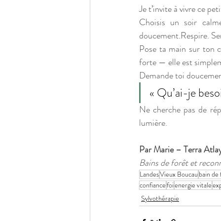
Je t’invite à vivre ce pet
Choisis un soir calme.
doucement.Respire. Sens 
Pose ta main sur ton cœ
forte — elle est simplem
Demande toi doucemen
« Qu’ai-je beso
Ne cherche pas de répo
lumière.
Par Marie – Terra Atla
Bains de forêt et recon
Landes
Vieux Boucau
bain de 
confiance
foi
energie vitale
ex
Sylvothérapie