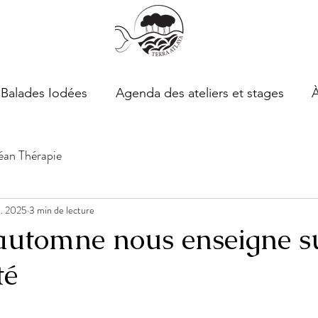
Balades Iodées
Agenda des ateliers et stages
an Thérapie
t. 2025
3 min de lecture
'automne nous enseigne s
té